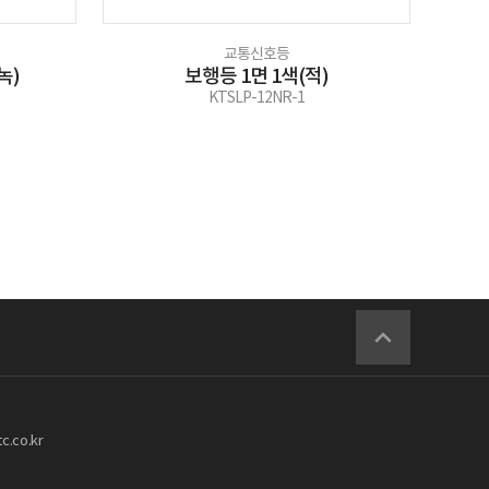
교통신호등
녹)
보행등 1면 1색(적)
KTSLP-12NR-1
.co.kr