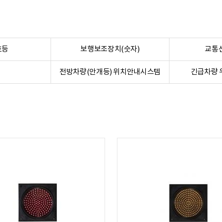
호등
보행보조장치(숫자)
교통
전방차량(안개등) 위치안내시스템
긴급차량