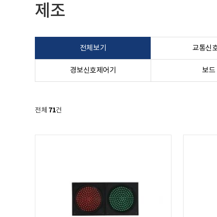
제조
전체보기
교통신
경보신호제어기
보드
71
전체
건