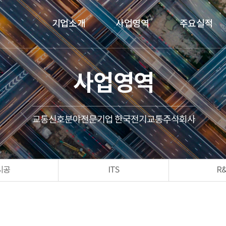
기업소개
사업영역
주요실적
사업영역
교통신호분야전문기업 한국전기교통주식회사
시공
ITS
R