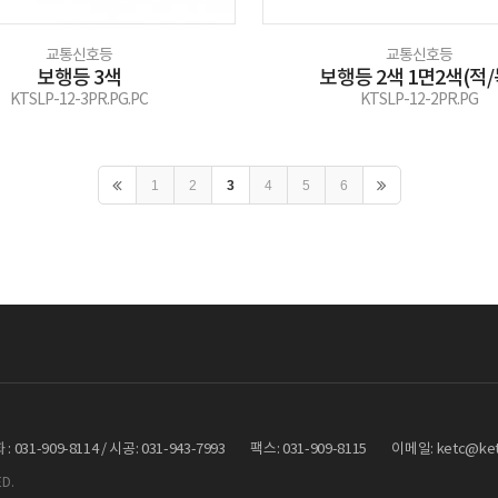
교통신호등
교통신호등
보행등 3색
보행등 2색 1면2색(적/
KTSLP-12-3PR.PG.PC
KTSLP-12-2PR.PG
1
2
3
4
5
6
 031-909-8114 / 시공: 031-943-7993
팩스: 031-909-8115
이메일: ketc@ketc
ED.