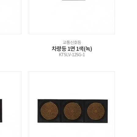
교통신호등
차량등 1면 1색(녹)
KTSLV-12SG-1