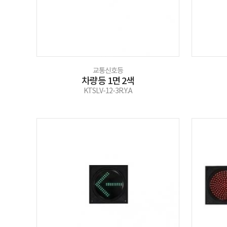
교통신호등
차량등 1면 2색
KTSLV-12-3R.Y.A